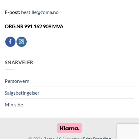
E-post:
bestille@zoma.no
ORG.NR 991 162 909 MVA
SNARVEIER
Personvern
Salgsbetingelser
Min side
© 2026 Zoma AS / Levert av
Edge Branding