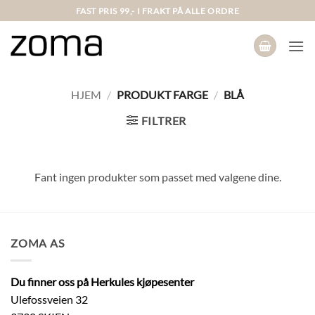
Skip
FAST PRIS 99,- I FRAKT PÅ ALLE ORDRE
to
content
HJEM
/
PRODUKT FARGE
/
BLÅ
FILTRER
Fant ingen produkter som passet med valgene dine.
ZOMA AS
Du finner oss på Herkules kjøpesenter
Ulefossveien 32