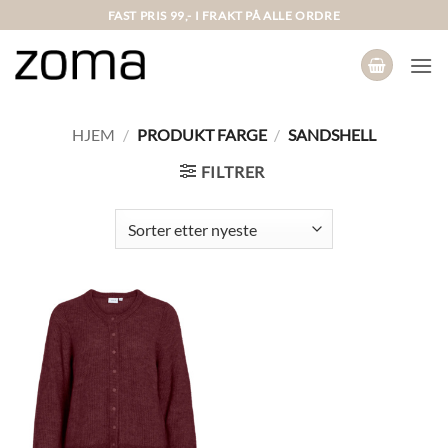
Skip
FAST PRIS 99,- I FRAKT PÅ ALLE ORDRE
to
content
HJEM
/
PRODUKT FARGE
/
SANDSHELL
FILTRER