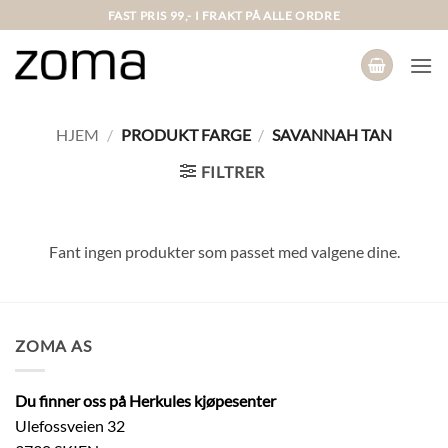
Skip
FAST PRIS 99,- I FRAKT PÅ ALLE ORDRE
to
content
HJEM
/
PRODUKT FARGE
/
SAVANNAH TAN
FILTRER
Fant ingen produkter som passet med valgene dine.
ZOMA AS
Du finner oss på Herkules kjøpesenter
Ulefossveien 32