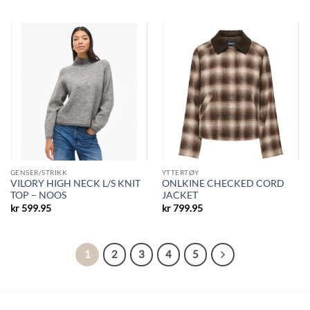
GENSER/STRIKK
YTTERTØY
VILORY HIGH NECK L/S KNIT
ONLKINE CHECKED CORD
TOP – NOOS
JACKET
kr
599.95
kr
799.95
1
2
3
4
5