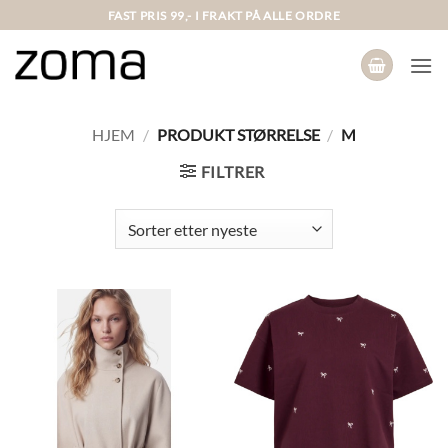
Skip
FAST PRIS 99,- I FRAKT PÅ ALLE ORDRE
to
content
HJEM
/
PRODUKT STØRRELSE
/
M
FILTRER